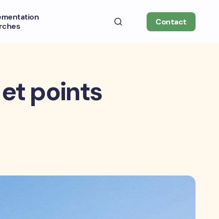
ementation
Contact
rches
 et points