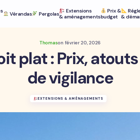
ts
Extensions
Prix &
Régl
Vérandas
Pergolas
& aménagements
budget
& déma
Thomas
on
février 20, 2026
it plat : Prix, atouts
de vigilance
EXTENSIONS & AMÉNAGEMENTS