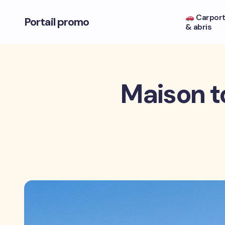
Carpor
Portail promo
& abris
Maison to