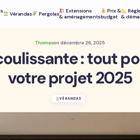
ts
Extensions
Prix &
Régl
Vérandas
Pergolas
& aménagements
budget
& déma
Thomas
on
décembre 26, 2025
coulissante : tout po
votre projet 2025
VÉRANDAS