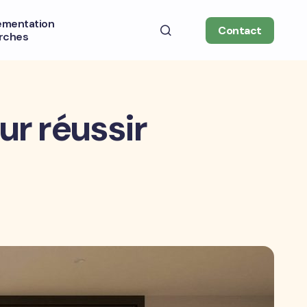
ementation
Contact
rches
ur réussir